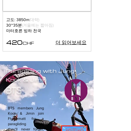
고도: 3850m
(대략)
30~35분
(겨울에는 짧아짐)
마터호른 빙하 천국
420
CHF
더 읽어보세요
Paragliding with Jung
Kook & Jimin
BTS
BTS members Jung
Kook & Jimin join
FlyZermatt for a
paragliding flight
they'll never forget,