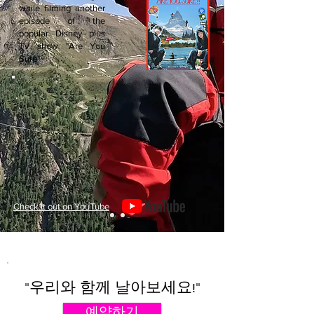
while filming another
episode of the
popular Disney plus
TV show "Are You
Sure"
Check it out on YouTube
"우리와 함께 날아보세요!"
예약하기