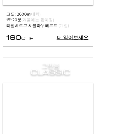
고도: 2600m
(대략)
15~20분
(겨울에는 짧아짐)
리펠베르그 & 블라우헤르트
(계절)
190
CHF
더 읽어보세요
그만큼
CLASSIC