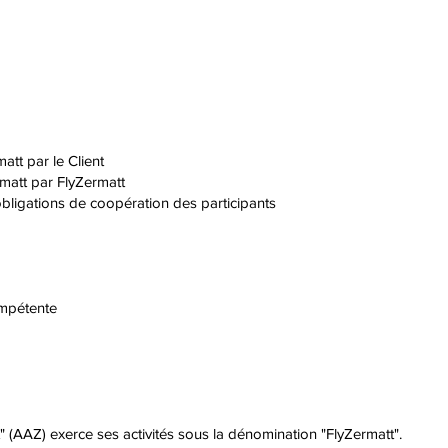
att par le Client
matt par FlyZermatt
ligations de coopération des participants
ompétente
t" (AAZ) exerce ses activités sous la dénomination "FlyZermatt".