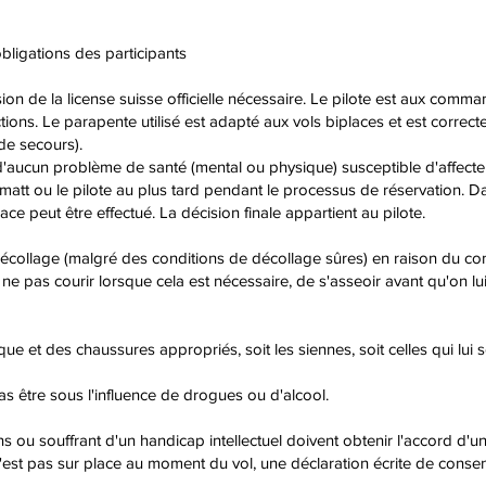
ligations des participants
ion de la license suisse officielle nécessaire. Le pilote est aux comm
tions. Le parapente utilisé est adapté aux vols biplaces et est correcte
de secours).
d'aucun problème de santé (mental ou physique) susceptible d'affecter
ermatt ou le pilote au plus tard pendant le processus de réservation.
lace peut être effectué. La décision finale appartient au pilote.
au décollage (malgré des conditions de décollage sûres) en raison du
e ne pas courir lorsque cela est nécessaire, de s'asseoir avant qu'on lui
 et des chaussures appropriés, soit les siennes, soit celles qui lui s
as être sous l'influence de drogues ou d'alcool.
u souffrant d'un handicap intellectuel doivent obtenir l'accord d'un t
n'est pas sur place au moment du vol, une déclaration écrite de conse