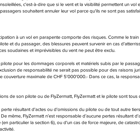
eillées, c'est-à-dire que si le vent et la visibilité permettent un vol e
passagers souhaitent annuler leur vol parce qu'ils ne sont pas satisf
cipation à un vol en parapente comporte des risques. Comme le train 
ote et du passager, des blessures peuvent survenir en cas d'atterris
nces soudaines et imprévisibles du vent ne peut être exclu.
 pilote pour les dommages corporels et matériels subis par le passage
lusion de responsabilité ne serait pas possible pour des raisons jurid
une couverture maximale de CHF 5'000'000.- Dans ce cas, la responsab
uctions de son pilote ou de FlyZermatt, FlyZermatt et le pilote sont to
erte résultant d'actes ou d'omissions du pilote ou de tout autre tiers 
 De même, FlyZermatt n’est responsable d’aucune pertes résultant d'ac
 (en particulier la section 6), ou d'un cas de force majeure, de catastr
activité.