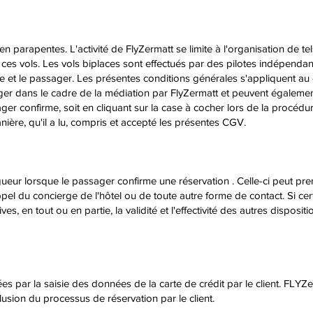
n parapentes. L'activité de FlyZermatt se limite à l'organisation de te
e ces vols. Les vols biplaces sont effectués par des pilotes indépenda
ote et le passager. Les présentes conditions générales s'appliquent au
er dans le cadre de la médiation par FlyZermatt et peuvent également
er confirme, soit en cliquant sur la case à cocher lors de la procédur
ière, qu'il a lu, compris et accepté les présentes CGV.
igueur lorsque le passager confirme une réservation . Celle-ci peut pr
ppel du concierge de l'hôtel ou de toute autre forme de contact. Si ce
s, en tout ou en partie, la validité et l'effectivité des autres disposit
es par la saisie des données de la carte de crédit par le client. FLYZ
sion du processus de réservation par le client.